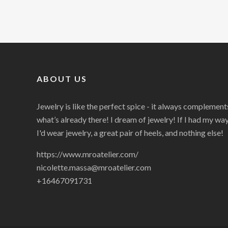
ABOUT US
Jewelry is like the perfect spice - it always complement
what’s already there! I dream of jewelry! If I had my way
I'd wear jewelry, a great pair of heels, and nothing else!
https://www.mroatelier.com/
nicolette.massa@mroatelier.com
+16467091731