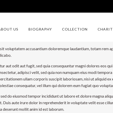
, sed do eiusmod tempor incididunt ut labore et dolore magna aliq
ABOUT US
BIOGRAPHY
COLLECTION
CHARIT
Duis aute irure dolor in reprehenderit in voluptate velit esse cillu
ia deserunt mollit anim id est laborum.
r sit voluptatem accusantium doloremque laudantium, totam rem ape
licabo.
r aut odit aut fugit, sed quia consequuntur magni dolores eos qui
onsectetur, adipisci velit, sed quia non numquam eius modi tempor
rcitationem ullam corporis suscipit laboriosam, nisi ut aliquid 
molestiae consequatur, vel illum qui dolorem eum fugiat quo voluptas
, sed do eiusmod tempor incididunt ut labore et dolore magna aliq
Duis aute irure dolor in reprehenderit in voluptate velit esse cillu
ia deserunt mollit anim id est laborum.