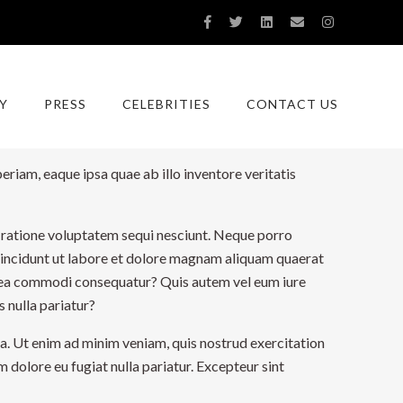
ua. Ut enim ad minim veniam, quis nostrud exercitation
Y
PRESS
CELEBRITIES
CONTACT US
m dolore eu fugiat nulla pariatur. Excepteur sint
riam, eaque ipsa quae ab illo inventore veritatis
 ratione voluptatem sequi nesciunt. Neque porro
a incidunt ut labore et dolore magnam aliquam quaerat
ex ea commodi consequatur? Quis autem vel eum iure
 nulla pariatur?
ua. Ut enim ad minim veniam, quis nostrud exercitation
m dolore eu fugiat nulla pariatur. Excepteur sint