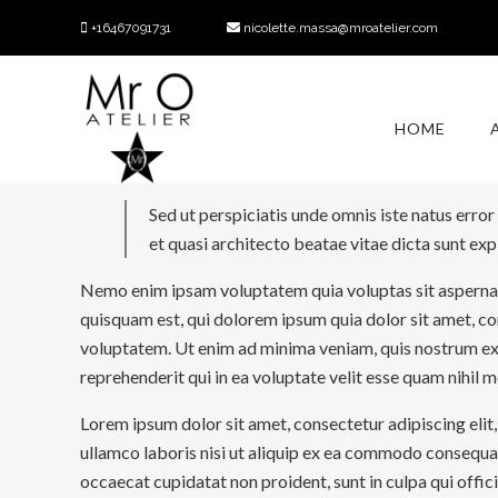
+16467091731
nicolette.massa@mroatelier.com
Lorem ipsum dolor sit amet, consectetur adipiscing elit
HOME
ullamco laboris nisi ut aliquip ex ea commodo consequat. 
occaecat cupidatat non proident, sunt in culpa qui offic
Sed ut perspiciatis unde omnis iste natus erro
et quasi architecto beatae vitae dicta sunt exp
Nemo enim ipsam voluptatem quia voluptas sit aspernatu
quisquam est, qui dolorem ipsum quia dolor sit amet, c
voluptatem. Ut enim ad minima veniam, quis nostrum exe
reprehenderit qui in ea voluptate velit esse quam nihil 
Lorem ipsum dolor sit amet, consectetur adipiscing elit
ullamco laboris nisi ut aliquip ex ea commodo consequat. 
occaecat cupidatat non proident, sunt in culpa qui offic